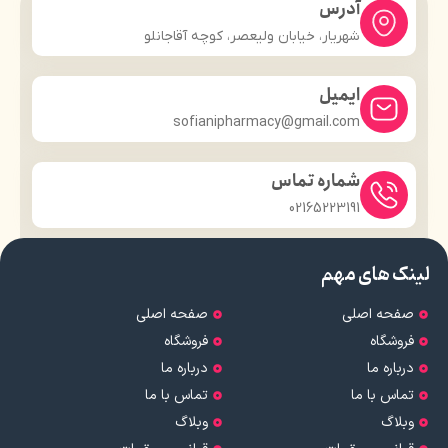
آدرس
شهریار، خیابان ولیعصر، کوچه آقاجانلو
ایمیل
sofianipharmacy@gmail.com
شماره تماس
02165223191
لینک های مهم
صفحه اصلی
صفحه اصلی
فروشگاه
فروشگاه
درباره ما
درباره ما
تماس با ما
تماس با ما
وبلاگ
وبلاگ