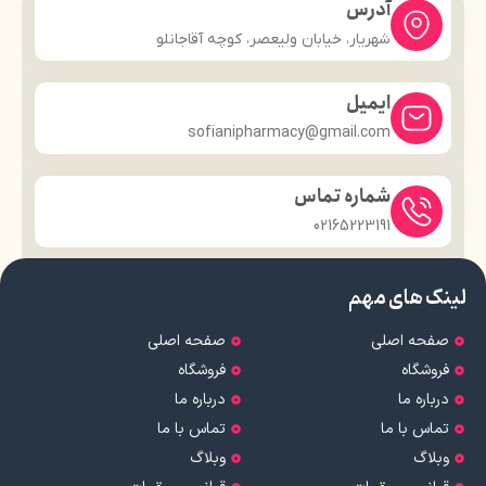
آدرس
شهریار، خیابان ولیعصر، کوچه آقاجانلو
ایمیل
sofianipharmacy@gmail.com
شماره تماس
02165223191
لینک های مهم
صفحه اصلی
صفحه اصلی
فروشگاه
فروشگاه
درباره ما
درباره ما
تماس با ما
تماس با ما
وبلاگ
وبلاگ