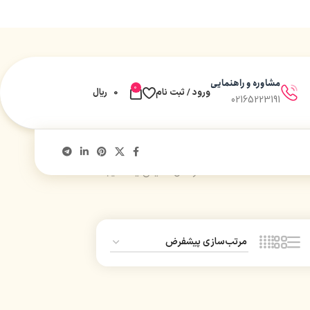
مشاوره و راهنمایی
0
ورود / ثبت نام
0
ریال
02165223191
در حال نمایش یک نتیجه