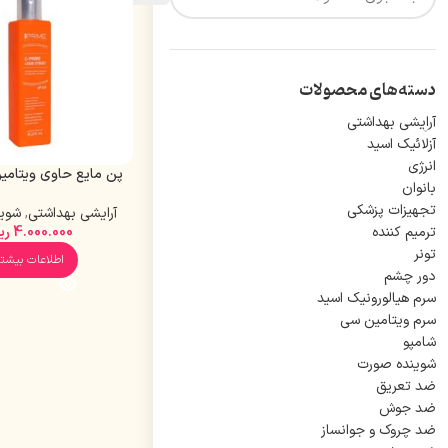
دسته‌های محصولات
آرایشی بهداشتی
آزلائیک اسید
انرژی
پن مایع حاوی ویتامین
بانوان
200 میل
تجهیزات پزشکی
آرایشی بهداشتی
,
شوی
ترمیم کننده
4.000.000
ری
تونر
اطلاعات بیشتر
دور چشم
سرم هیالورونیک اسید
سرم ویتامین سی
شامپو
شوینده صورت
ضد تعریق
ضد جوش
ضد چروک و جوانساز