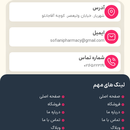
آدرس
شهریار، خیابان ولیعصر، کوچه آقاجانلو
ایمیل
sofianipharmacy@gmail.com
شماره تماس
02165223191
لینک های مهم
صفحه اصلی
صفحه اصلی
فروشگاه
فروشگاه
درباره ما
درباره ما
تماس با ما
تماس با ما
وبلاگ
وبلاگ