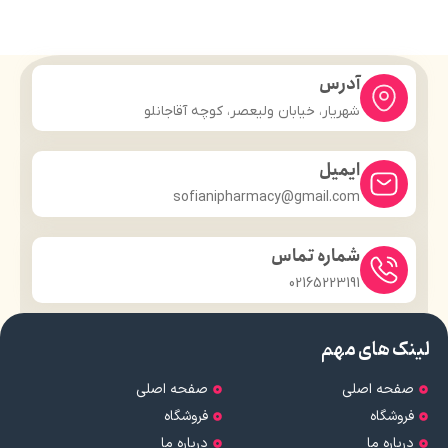
آدرس
شهریار، خیابان ولیعصر، کوچه آقاجانلو
ایمیل
sofianipharmacy@gmail.com
شماره تماس
02165223191
لینک های مهم
صفحه اصلی
صفحه اصلی
فروشگاه
فروشگاه
درباره ما
درباره ما